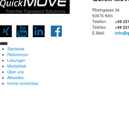
Rheingasse 34
50676 Köln
Telefon:
+49 22
Telefax:
+49 22
E-Mail:
info@q
Startseite
Referenzen
Lösungen
Automotive
Mediathek
Industrie
Alleinstellungsmerkmale
Über uns
Pharmazie / Apotheke
Technische Merkmale
Downloads
Aktuelles
Die Quick MOVE Komponenten
Videos
Über uns
Immer erreichbar
Anwendungsbeispiele
Presse
Goffin Group
Standorte
Kontaktaufnahme
Impressum
Datenschutz
Sitemap